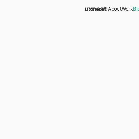
uxneat
|
About
Work
Bl
M
y